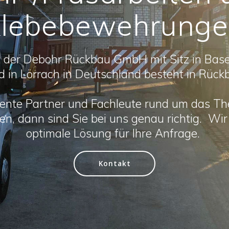
lebebewehrung
t der Debohr Rückbau GmbH mit Sitz in Base
d in Lörrach in Deutschland besteht in Rück
ente Partner und Fachleute rund um das T
, dann sind Sie bei uns genau richtig. Wir f
optimale Lösung für Ihre Anfrage.
Kontakt