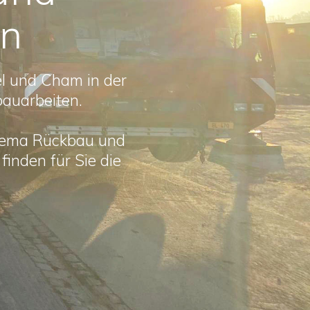
en
l und Cham in der
bauarbeiten.
hema Rückbau und
inden für Sie die